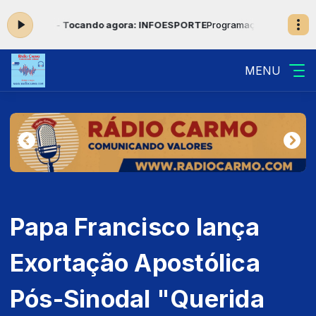
23:59 -
Tocando agora: INFOESPORTE
Programação Musical com Jove
MENU
Papa Francisco lança
Exortação Apostólica
Pós-Sinodal "Querida