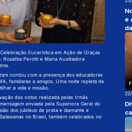
25
No
e 
da
 Celebração Eucarística em Ação de Graças
: Rosalba Perotti e Maria Auxiliadora
ina.
izani contou com a presença dos educadores
A, familiares e amigos. Uma noite repleta de
F
ilhar a vida e missão.
22
ação dos votos realizada pelas Irmãs
Di
a mensagem enviada pela Superiora Geral do
ião dos jubileus de prata e diamante e
ca
Salesianas no Brasil, também celebrados no