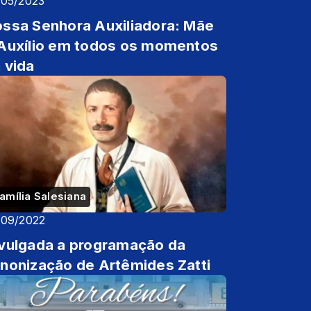
/05/2023
ssa Senhora Auxiliadora: Mãe
Auxílio em todos os momentos
 vida
amília Salesiana
/09/2022
vulgada a programação da
nonização de Artêmides Zatti