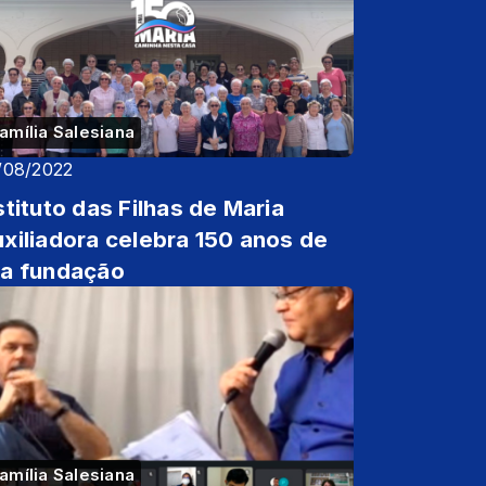
amília Salesiana
/08/2022
stituto das Filhas de Maria
xiliadora celebra 150 anos de
a fundação
amília Salesiana