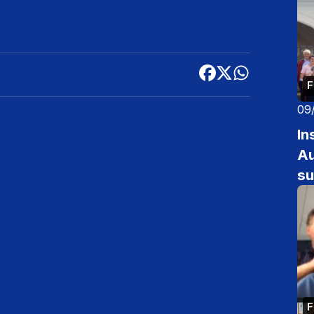
F
09
In
Au
su
F