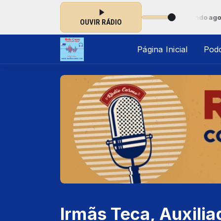
Jovens Comunicadores das 00:00 às 23:59 -
Tocando agora: EX-AL
OUVIR RÁDIO
Página Inicial
Pod
Irmãs Teca, Auxilia