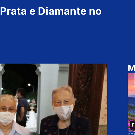
Prata e Diamante no
M
F